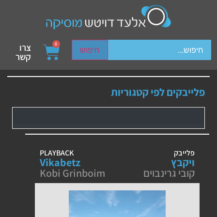
ch device users, explore by touch or with swipe gestures.
0
צרו
חיפוש
קשר
פלייבקים לפי קטגוריות
פלייבק
PLAYBACK
ויקבץ
Vikabetz
קובי גרינבוים
Kobi Grinboim