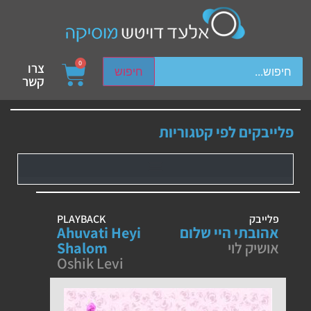
ch device users, explore by touch or with swipe gestures.
0
צרו
חיפוש
קשר
פלייבקים לפי קטגוריות
פלייבק
PLAYBACK
אהובתי היי שלום
Ahuvati Heyi
אושיק לוי
Shalom
Oshik Levi