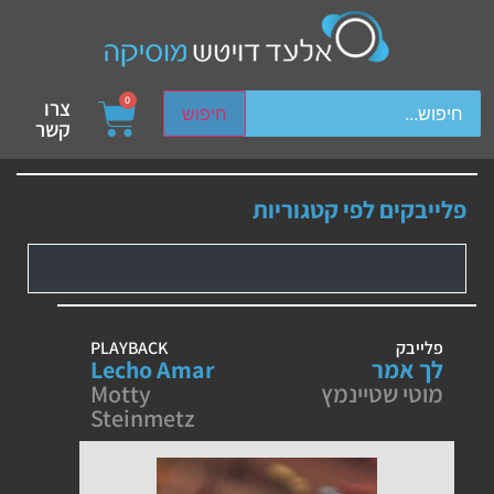
ch device users, explore by touch or with swipe gestures.
0
צרו
חיפוש
קשר
פלייבקים לפי קטגוריות
פלייבק
PLAYBACK
לך אמר
Lecho Amar
מוטי שטיינמץ
Motty
Steinmetz