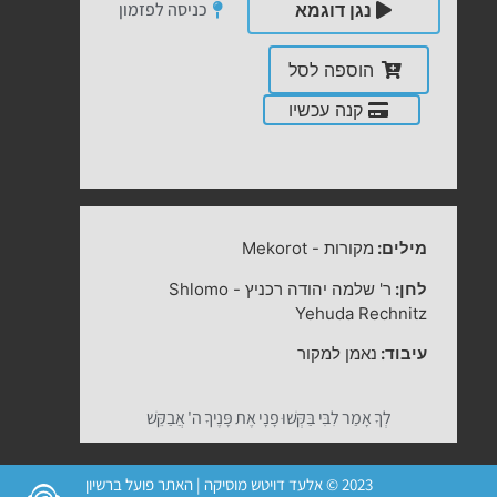
כניסה לפזמון
נגן דוגמא
הוספה לסל
קנה עכשיו
מילים:
מקורות
-
Mekorot
לחן:
ר' שלמה יהודה רכניץ
-
Shlomo
Yehuda Rechnitz
עיבוד:
נאמן למקור
לְךָ אָמַר לִבִּי בַּקְּשׁוּ פָנָי אֶת פָּנֶיךָ ה' אֲבַקֵּשׁ
2023 © אלעד דויטש מוסיקה | האתר פועל ברשיון