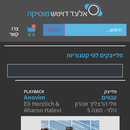
ch device users, explore by touch or with swipe gestures.
0
צרו
חיפוש
קשר
פלייבקים לפי קטגוריות
פלייבק
PLAYBACK
ענווים
Anovim
אלי הרצליך אהרון
Eli Herzlich &
הלוי - מונה 5
Aharon Halevi