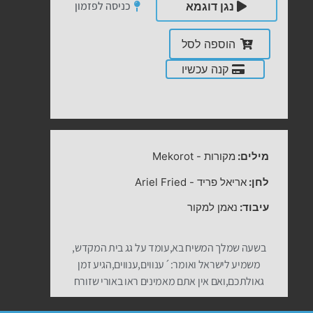
כניסה לפזמון
נגן דוגמא
הוספה לסל
קנה עכשיו
מילים:
מקורות
-
Mekorot
לחן:
אריאל פריד
-
Ariel Fried
עיבוד:
נאמן למקור
בשעה שמלך המשיח בא,עומד על גג בית המקדש,
משמיע לישראל ואומר:´ענווים,ענווים,הגיע זמן
גאולתכם,ואם אין אתם מאמינים ראו באורי שזורח