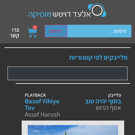
ch device users, explore by touch or with swipe gestures.
0
צרו
חיפוש
קשר
פלייבקים לפי קטגוריות
פלייבק
PLAYBACK
בסוף יהיה טוב
Basof Yihiye
אסף הרוש
Tov
Assaf Harush