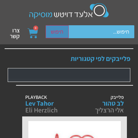
ch device users, explore by touch or with swipe gestures.
0
צרו
חיפוש
קשר
פלייבקים לפי קטגוריות
פלייבק
PLAYBACK
לב טהור
Lev Tahor
אלי הרצליך
Eli Herzlich