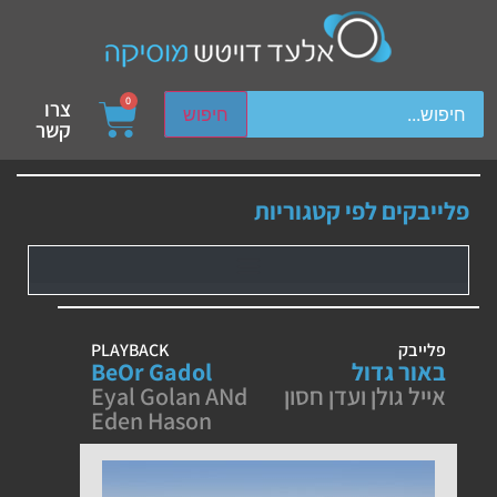
ch device users, explore by touch or with swipe gestures.
0
צרו
חיפוש
קשר
פלייבקים לפי קטגוריות
פלייבק
PLAYBACK
באור גדול
BeOr Gadol
אייל גולן ועדן חסון
Eyal Golan ANd
Eden Hason