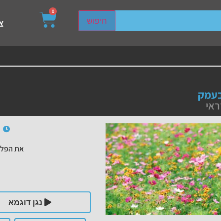
0
sired page. Touch device users, explore by touch or with s
חיפוש
צ
עמק
ראי
את הפלי
נגן דוגמא