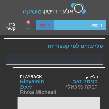
ch device users, explore by touch or with swipe gestures.
0
צרו
חיפוש
קשר
פלייבקים לפי קטגוריות
פלייבק
PLAYBACK
בנימין זאב
Binyamin
רבקה מיכאלי
Zeev
Rivka Michaeli