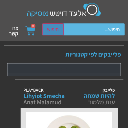
ch device users, explore by touch or with swipe gestures.
0
צרו
חיפוש
קשר
פלייבקים לפי קטגוריות
פלייבק
PLAYBACK
להיות שמחה
Lihyiot Smecha
ענת מלמוד
Anat Malamud