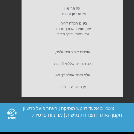
עץ הרימון
עץ הרימון נתן ריחו
בין ים המלח ליריחו,
שב, חומתי, גדודך מנדוד,
שב, תמתי, דודך מדוד.
אוצרות אופיר וצרי גלעד,
רכב מצריים שללתי לך, בת.
אלף הזמר אתלה לך מגן
מן היאור עד הירדן.
2023 © אלעד דויטש מוסיקה | האתר פועל ברשיון
תקנון האתר
|
הצהרת נגישות
|
מדיניות פרטיות