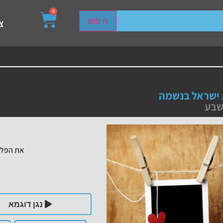
0
sired page. Touch device users, explore by touch or with s
חיפוש
צ
ישראל בנשמה
שבע
את הפלי
נגן דוגמא