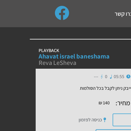
use up and down arrows to review and enter to go to the de
רו קשר
PLAYBACK
Ahavat israel baneshama
Reva LeSheva
---
0
05:55
יבק ניתן לקבל בכל הסולמות
מחיר:
₪
140
כניסה לפזמון