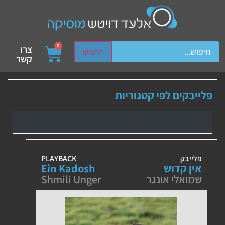
ch device users, explore by touch or with swipe gestures.
0
צרו
חיפוש
קשר
פלייבקים לפי קטגוריות
פלייבק
PLAYBACK
אין קדוש
Ein Kadosh
שמואלי אונגר
Shmili Unger