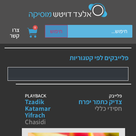
ch device users, explore by touch or with swipe gestures.
0
צרו
חיפוש
קשר
פלייבקים לפי קטגוריות
פלייבק
PLAYBACK
צדיק כתמר יפרח
Tzadik
חסידי כללי
Katamar
Yifrach
Chasidi