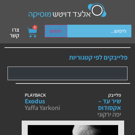
ch device users, explore by touch or with swipe gestures.
0
צרו
חיפוש
קשר
פלייבקים לפי קטגוריות
פלייבק
PLAYBACK
שיר עד –
Exodus
אקסודוס
Yaffa Yarkoni
יפה ירקוני