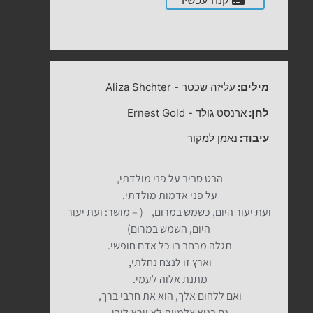
קנה עכשיו
מילים:
עליזה שכטר
-
Aliza Shchter
לחן:
ארנסט גולד
-
Ernest Gold
עיבוד:
נאמן למקור
הבט סביב על פני מולדתי,
על פני אדמות מולדתי.
ועת יעור היום, כשמש במרום, ( – מושר: ועת יעור
היום, השמש במרום)
תגלה מרחב בו כל אדם חופשי.
וארץ זו לנצח נחלתי,
מתנת אלוה לעמי.
ואם ללחום אלך, הוא את חרבי ברך,
גם בגיא צלמוות לא יירא ליבי.