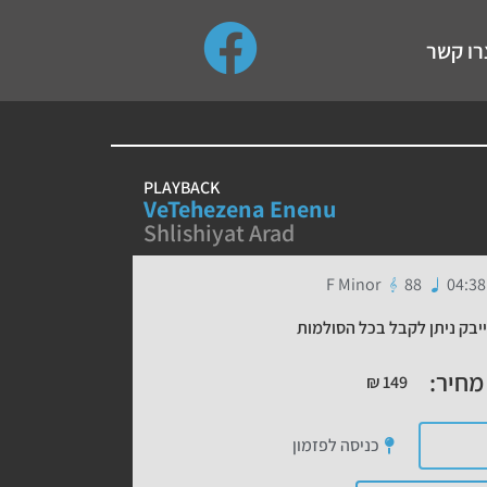
use up and down arrows to review and enter to go to the de
רו קשר
PLAYBACK
VeTehezena Enenu
Shlishiyat Arad
F Minor
88
04:38
יבק ניתן לקבל בכל הסולמות
מחיר:
₪
149
כניסה לפזמון