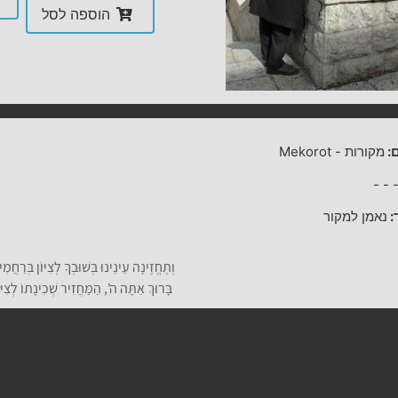
הוספה לסל
:
מקורות
-
Mekorot
-
-
:
נאמן למקור
וְתֶחֱזֶינָה עֵינֵינוּ בְּשׁוּבְךָ לְצִיּוֹן בְּרַחֲמִ
בָּרוּךְ אַתָּה ה', הַמַּחֲזִיר שְׁכִינָתוֹ לְצִיּו