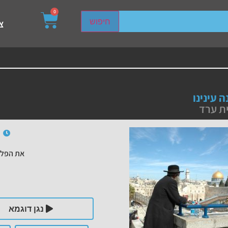
0
sired page. Touch device users, explore by touch or with s
חיפוש
צ
ה עינינו
ת ערד
את הפלי
נגן דוגמא