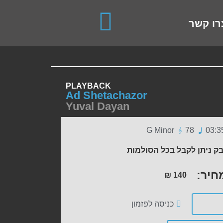
use up and down arrows to review and enter to go to the de
רו קשר
PLAYBACK
Ad Shetachazor
Yuval Dayan
G Minor
78
03:3
ק ניתן לקבל בכל הסולמות
חיר:
₪
140
כניסה לפזמון