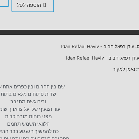
הוספה לסל
:
עידן רפאל חביב
-
Idan Refael Haviv
ידן רפאל חביב
-
Idan Refael Haviv
:
נאמן למקור
שם בין ההרים ובין כפרים אתה ע
שדות פתוחים מלאים בתות
וריח גשם מתגבר
עוד הצעיף שלי על צווארך שומ
מפני רוחות מזרח קרות
הלוואי השמש תחמם
כח להמשיך הגעגוע כבר הרגל
הפך ירח לאדום על מה אתה שם מ