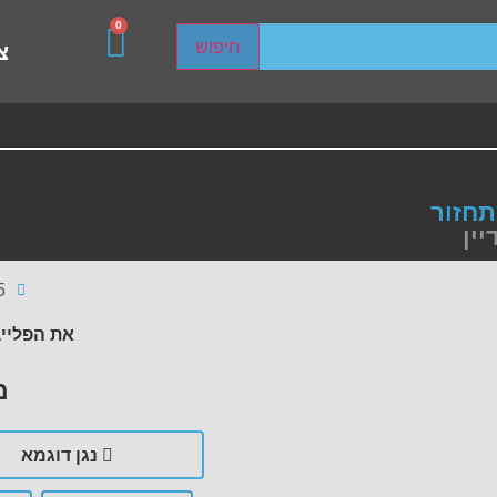
0
sired page. Touch device users, explore by touch or with s
חיפוש
צ
חזור
יין
5
את הפלייב
מ
נגן דוגמא