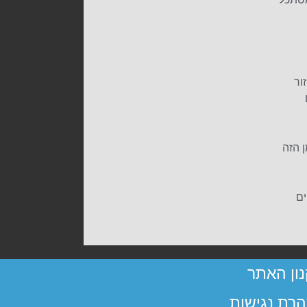
ור
 הזה
ים
ון האתר
רת נגישות