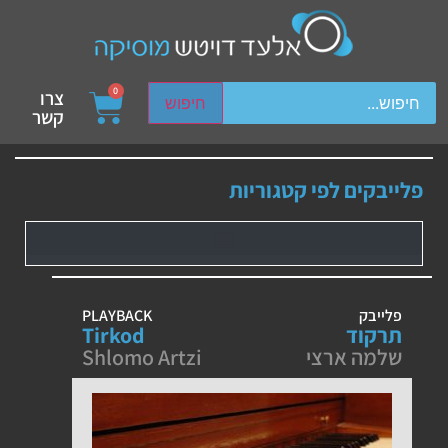
ch device users, explore by touch or with swipe gestures.
0
צרו
חיפוש
קשר
פלייבקים לפי קטגוריות
פלייבק
PLAYBACK
תרקוד
Tirkod
שלמה ארצי
Shlomo Artzi