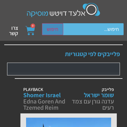
ch device users, explore by touch or with swipe gestures.
0
צרו
חיפוש
קשר
פלייבקים לפי קטגוריות
פלייבק
PLAYBACK
שומר ישראל
Shomer Israel
עדנה גורן עם צמד
Edna Goren And
רעים
Tzemed Reim