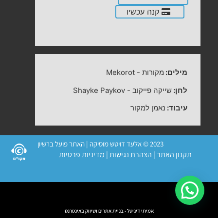
קנה עכשיו
מילים:
מקורות
-
Mekorot
לחן:
שייקה פייקוב
-
Shayke Paykov
עיבוד:
נאמן למקור
2023 © אלעד דויטש מוסיקה | האתר פועל ברשיון
תקנון האתר
|
הצהרת נגישות
|
מדיניות פרטיות
אמיתי דיגיטל - בניית אתרים ושיווק באינטרנט