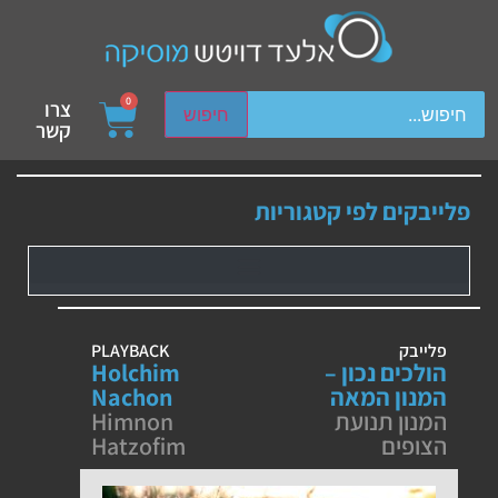
ch device users, explore by touch or with swipe gestures.
0
צרו
חיפוש
קשר
פלייבקים לפי קטגוריות
פלייבק
PLAYBACK
הולכים נכון –
Holchim
המנון המאה
Nachon
המנון תנועת
Himnon
הצופים
Hatzofim