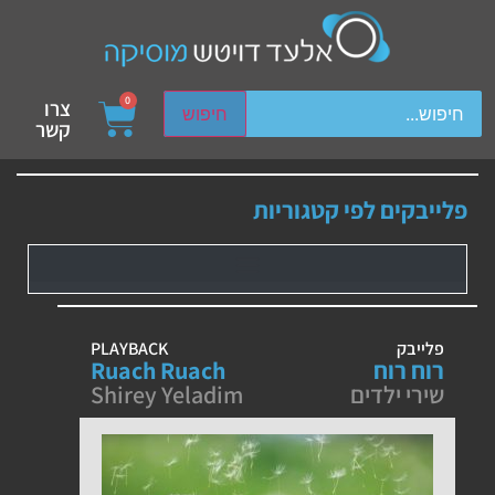
ch device users, explore by touch or with swipe gestures.
0
צרו
חיפוש
קשר
פלייבקים לפי קטגוריות
פלייבק
PLAYBACK
רוח רוח
Ruach Ruach
שירי ילדים
Shirey Yeladim