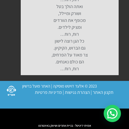
ואתה הולך בטל
ושורק ומיילל,
מכופף את הוורדים
ומציק לילדים.
רוח, רוח…
כל הגן רוצה לישון
גם הברוש, הקיקיון.
צר מאוד על הפרחים,
הם כולם נאנחים.
רוח, רוח…
2023 © אלעד דויטש מוסיקה | האתר פועל ברשיון
תקנון האתר
|
הצהרת נגישות
|
מדיניות פרטיות
אמיתי דיגיטל - בניית אתרים ושיווק באינטרנט