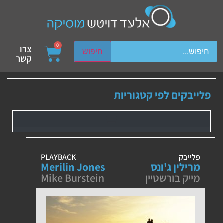
ch device users, explore by touch or with swipe gestures.
0
צרו
חיפוש
קשר
פלייבקים לפי קטגוריות
פלייבק
PLAYBACK
מרילין ג'ונס
Merilin Jones
מייק בורשטיין
Mike Burstein