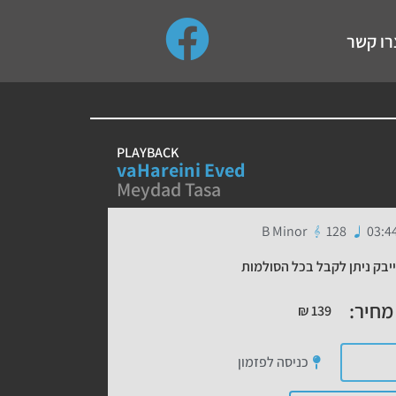
use up and down arrows to review and enter to go to the de
רו קשר
PLAYBACK
vaHareini Eved
Meydad Tasa
B Minor
128
03:4
יבק ניתן לקבל בכל הסולמות
מחיר:
₪
139
כניסה לפזמון