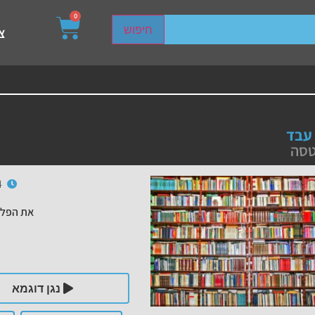
0
sired page. Touch device users, explore by touch or with s
חיפוש
צ
 עבד
טסה
4
את הפלי
נגן דוגמא