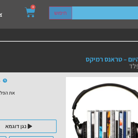
0
sired page. Touch device users, explore by touch or with s
חיפוש
צ
יום – טראנס רמיקס
לד
4
את הפלי
נגן דוגמא