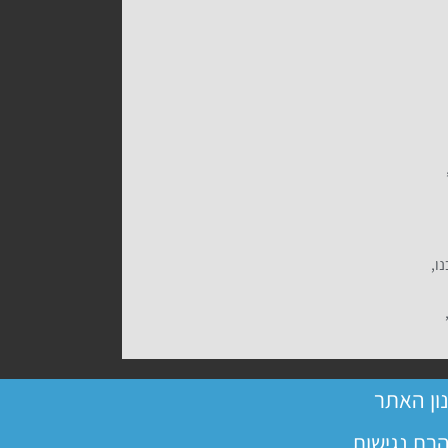
ו,
ון האתר
רת נגישות