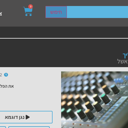
0
sired page. Touch device users, explore by touch or with s
חיפוש
צ
ך
אשל
22
את הפלי
נגן דוגמא