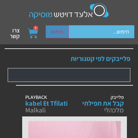
ch device users, explore by touch or with swipe gestures.
0
צרו
חיפוש
קשר
פלייבקים לפי קטגוריות
פלייבק
PLAYBACK
קבל את תפילתי
kabel Et Tfilati
מלכהלי
Malkali