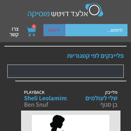
ch device users, explore by touch or with swipe gestures.
0
צרו
חיפוש
קשר
פלייבקים לפי קטגוריות
פלייבק
PLAYBACK
שלי לעולמים
Sheli Leolamim
בן סנוף
Ben Snuf