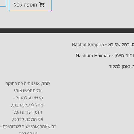
הוספה לסל
:
רחל שפירא
-
Rachel Shapira
חום היימן
-
Nachum Haiman
:
נאמן למקור
מחר, אני אהיה כה רחוקה
אל תחפשו אותי
מי שידע למחול –
ימחל לי על אהבתי,
הזמן ישקיט הכל
אני הולכת לדרכי.
זה שאהב אותי ישוב לשדותיכם –
מן המדבר.