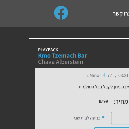
use up and down arrows to review and enter to go to the de
רו קשר
PLAYBACK
Kmo Tzemach Bar
Chava Alberstein
E Minor
77
03:21
יבק ניתן לקבל בכל הסולמות
מחיר:
₪
99
כניסה לבית שני