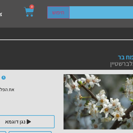
0
sired page. Touch device users, explore by touch or with s
חיפוש
צ
מח בר
לברשטיין
את הפלי
נגן דוגמא