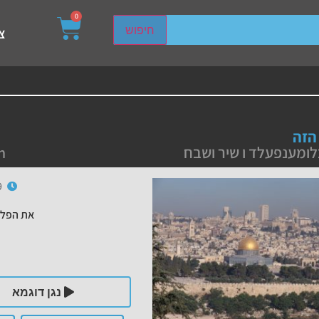
0
sired page. Touch device users, explore by touch or with s
חיפוש
צ
הזה
לומענפעלד ו שיר ושבח
h
9
את הפלי
נגן דוגמא