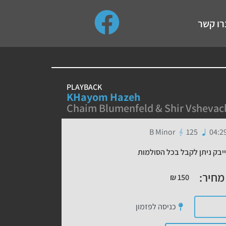
use up and down arrows to review and enter to go to the de
רו קשר
PLAYBACK
KHayom Hazeh
Chaim Blumenfeld & Shir Vshevac
B Minor
125
04:2
יבק ניתן לקבל בכל הסולמות
מחיר:
₪
150
כניסה לפזמון