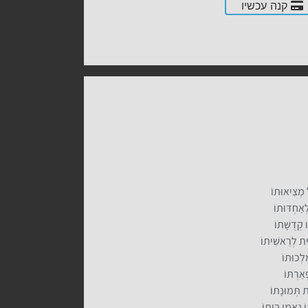
קנה עכשיו
ל מְצִיאוּתוֹ
ְאַחְדּוּתוֹ
 קְדֻשָּׁתוֹ
ית לְרֵאשִׁיתוֹ
ַלְכוּתוֹ
אַרְתּוֹ
ת תְּמוּנָתוֹ
נֶאֱמַן בֵּיתוֹ