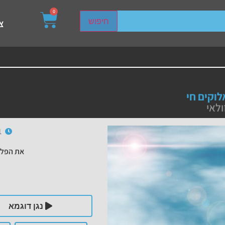
0
sired page. Touch device users, explore by touch or with s
חיפוש
צ
לוקים חי
ולאי
1
את הפלי
נגן דוגמא