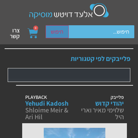
ch device users, explore by touch or with swipe gestures.
0
צרו
חיפוש
קשר
פלייבקים לפי קטגוריות
פלייבק
PLAYBACK
יהודי קדוש
Yehudi Kadosh
שלוימי מאיר וארי
Shloime Meir &
היל
Ari Hil