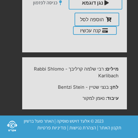
כניסה לפזמון
נגן דוגמא
הוספה לסל
קנה עכשיו
מילים:
רבי שלמה קרליבך
-
Rabbi Shlomo
Karlibach
לחן:
בנצי שטיין
-
Bentzi Stein
עיבוד:
נאמן למקור
2023 © אלעד דויטש מוסיקה | האתר פועל ברשיון
תקנון האתר
|
הצהרת נגישות
|
מדיניות פרטיות