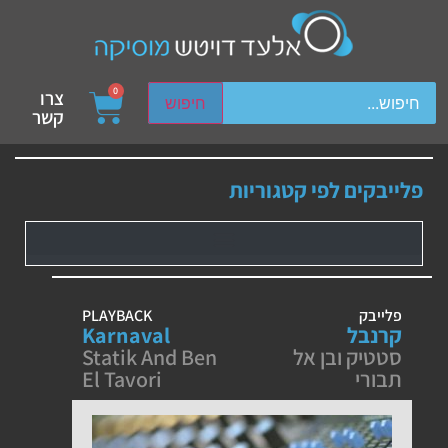
ch device users, explore by touch or with swipe gestures.
0
צרו
חיפוש
קשר
פלייבקים לפי קטגוריות
פלייבק
PLAYBACK
קרנבל
Karnaval
סטטיק ובן אל
Statik And Ben
תבורי
El Tavori