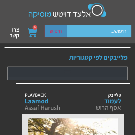
ch device users, explore by touch or with swipe gestures.
0
צרו
חיפוש
קשר
פלייבקים לפי קטגוריות
פלייבק
PLAYBACK
לעמוד
Laamod
אסף הרוש
Assaf Harush