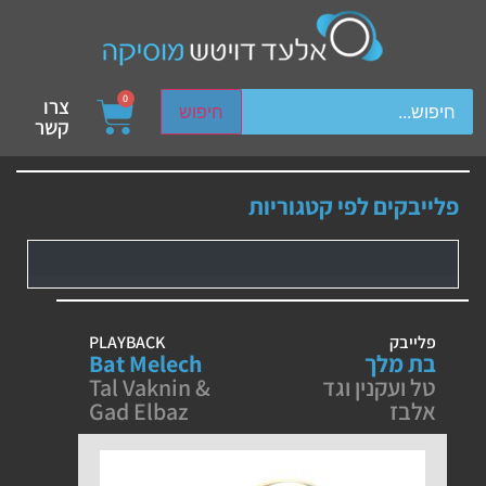
ch device users, explore by touch or with swipe gestures.
0
צרו
חיפוש
קשר
פלייבקים לפי קטגוריות
פלייבק
PLAYBACK
בת מלך
Bat Melech
טל ועקנין וגד
Tal Vaknin &
אלבז
Gad Elbaz