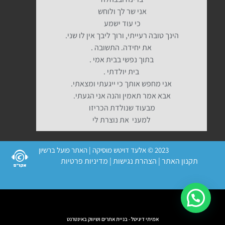
אני שר לך ולוחש
כי עוד ישמע
הינך טובה רעייתי, ורוך ליבך אין לו שני.
את יחידה. התשובה .
בתוך נפשי בבית אמי .
בית יולדתי .
אני מחפש אותך כי ייגעתי ומצאתי.
אבא אמר תאמין והנה אני הגעתי.
מבעוד שנולדת הכריזו
למעני את נוצרת לי
2023 © אלעד דויטש מוסיקה | האתר פועל ברשיון
תקנון האתר
|
הצהרת נגישות
|
מדיניות פרטיות
אמיתי דיגיטל - בניית אתרים ושיווק באינטרנט