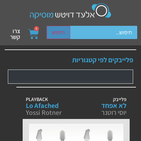
ch device users, explore by touch or with swipe gestures.
0
צרו
חיפוש
קשר
פלייבקים לפי קטגוריות
פלייבק
PLAYBACK
לא אפחד
Lo Afached
יוסי רוטנר
Yossi Rotner