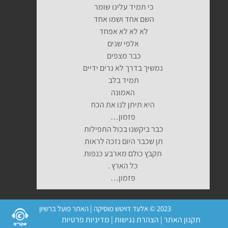
כי תמיד עלינו שומר
השם אחד ושמו אחד
לא לא לא אפחד
אלפי שנים
כבר מצפים
נמשיך בדרך לא נרים ידיים
תמיד בלב
האמונה
היא תיתן לנו את הכח
פזמון…
כבר ביקשנו בכול התפילות
תן שכבר היום נזכה לראות
תקבץ כולם מארבע כנפות
כל הארץ .
פזמון…
2023 © אלעד דויטש מוסיקה | האתר פועל ברשיון
תקנון האתר
|
הצהרת נגישות
|
מדיניות פרטיות