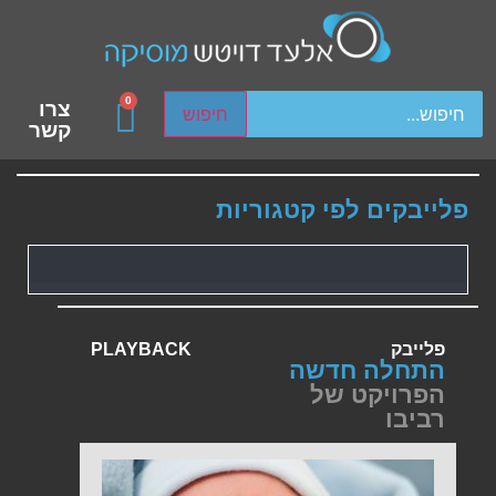
ch device users, explore by touch or with swipe gestures.
0
צרו
חיפוש
קשר
פלייבקים לפי קטגוריות
פלייבק
PLAYBACK
התחלה חדשה
הפרויקט של
רביבו