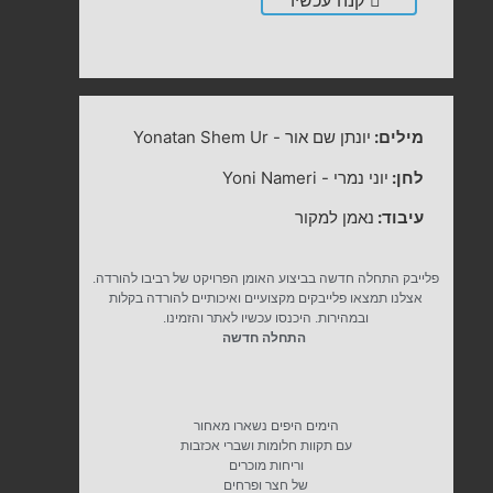
קנה עכשיו
מילים:
יונתן שם אור
-
Yonatan Shem Ur
לחן:
יוני נמרי
-
Yoni Nameri
עיבוד:
נאמן למקור
פלייבק התחלה חדשה בביצוע האומן הפרויקט של רביבו להורדה.
אצלנו תמצאו פלייבקים מקצועיים ואיכותיים להורדה בקלות
ובמהירות. היכנסו עכשיו לאתר והזמינו.
התחלה חדשה
הימים היפים נשארו מאחור
עם תקוות חלומות ושברי אכזבות
וריחות מוכרים
של חצר ופרחים