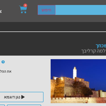
0
sired page. Touch device users, explore by touch or with s
חיפוש
צ
כחך
למה קרליבך
את הפלי
נגן דוגמא