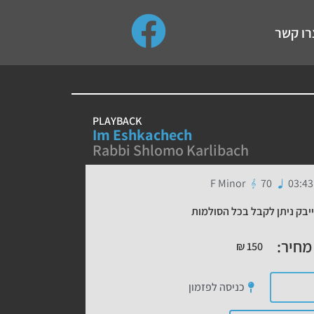
use up and down arrows to review and enter to go to the de
רו קשר
PLAYBACK
Im Eshkachech
Rabbi Shlomo Karlibach
F Minor
70
03:43
יבק ניתן לקבל בכל הסולמות
מחיר:
₪
150
כניסה לפזמון