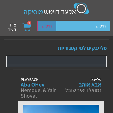
ch device users, explore by touch or with swipe gestures.
0
צרו
חיפוש
קשר
פלייבקים לפי קטגוריות
פלייבק
PLAYBACK
אבא אוהב
Aba OHev
נמואל ו יאיר שובל
Nemouel & Yair
Shoval