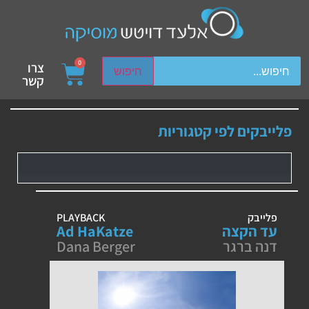
ch device users, explore by touch or with swipe gestures.
0
צרו
חיפוש
קשר
פלייבקים לפי קטגוריות
פלייבק
PLAYBACK
עד הקצה
Ad HaKatze
דנה ברגר
Dana Berger