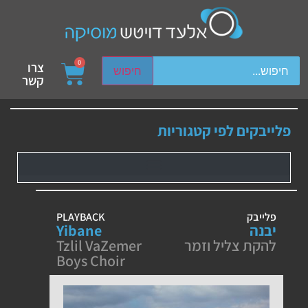
ch device users, explore by touch or with swipe gestures.
0
צרו
חיפוש
קשר
פלייבקים לפי קטגוריות
פלייבק
PLAYBACK
יבנה
Yibane
להקת צליל וזמר
Tzlil VaZemer
Boys Choir