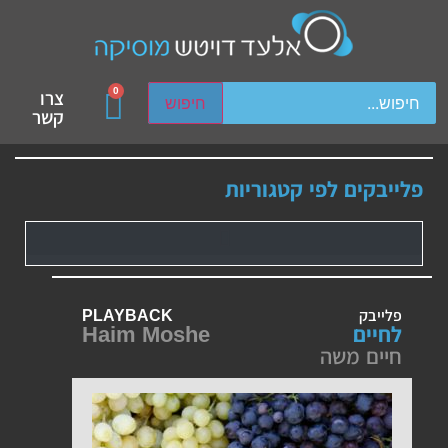
ch device users, explore by touch or with swipe gestures.
0
צרו
חיפוש
קשר
פלייבקים לפי קטגוריות
פלייבק
PLAYBACK
לחיים
Haim Moshe
חיים משה