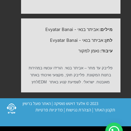
מילים:
אביתר בנאי
-
Evyatar Banai
לחן:
אביתר בנאי
-
Evyatar Banai
עיבוד:
נאמן למקור
פלייבק עד מחר – אביתר בנאי. הורידו עכשיו במהירות
בחנות המקוונת. פלייבק חוקי, מקצועי ואיכותי באתר
מאובטח. ישראלי. לשמיעת קטע באתר
EDM
לחץ
2023 © אלעד דויטש מוסיקה | האתר פועל ברשיון
תקנון האתר
|
הצהרת נגישות
|
מדיניות פרטיות