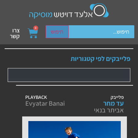
ch device users, explore by touch or with swipe gestures.
0
צרו
חיפוש
קשר
פלייבקים לפי קטגוריות
פלייבק
PLAYBACK
עד מחר
Evyatar Banai
אביתר בנאי