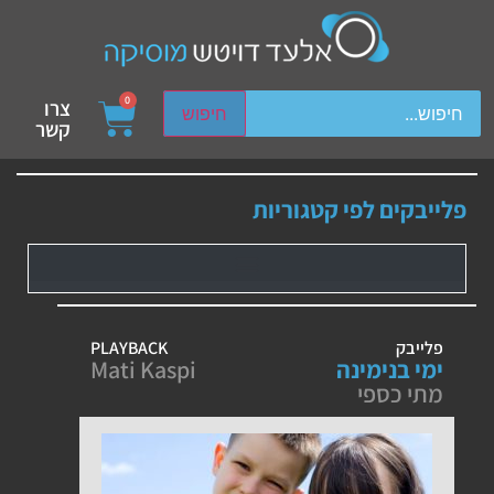
ch device users, explore by touch or with swipe gestures.
0
צרו
חיפוש
קשר
פלייבקים לפי קטגוריות
פלייבק
PLAYBACK
ימי בנימינה
Mati Kaspi
מתי כספי