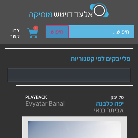
ch device users, explore by touch or with swipe gestures.
0
צרו
חיפוש
קשר
פלייבקים לפי קטגוריות
פלייבק
PLAYBACK
יפה כלבנה
Evyatar Banai
אביתר בנאי