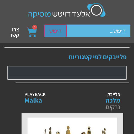
ch device users, explore by touch or with swipe gestures.
0
צרו
חיפוש
קשר
פלייבקים לפי קטגוריות
פלייבק
PLAYBACK
מלכה
Malka
נרקיס