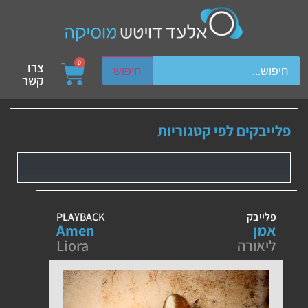
ch device users, explore by touch or with swipe gestures.
0
צרו
חיפוש
קשר
פלייבקים לפי קטגוריות
פלייבק
PLAYBACK
אמן
Amen
ליאורה
Liora