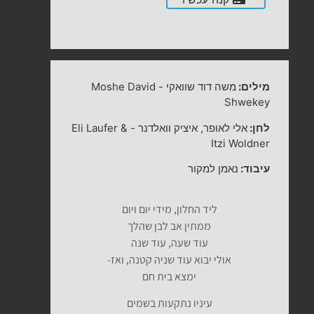
מילים:
משה דוד שוואקי
-
Moshe David
Shwekey
לחן:
אלי לאופר, איציק וואלדנר
-
Eli Laufer &
Itzi Woldner
עיבוד:
נאמן למקור
ליד החלון, מידי יום ויום
ממתין אב לבן שהלך
עוד שעה, עוד שנה
אולי יבוא עוד שניה קטנה, ואז-
ימצא בית חם
עיניו נתקעות בשמים