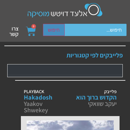
ch device users, explore by touch or with swipe gestures.
0
צרו
חיפוש
קשר
פלייבקים לפי קטגוריות
פלייבק
PLAYBACK
הקדוש ברוך הוא
Hakadosh
יעקב שוואקי
Yaakov
Shwekey