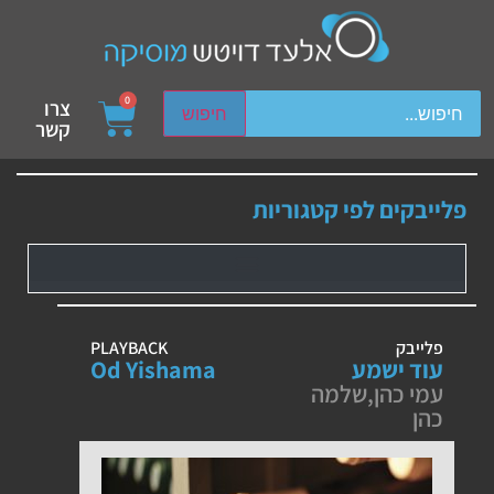
ch device users, explore by touch or with swipe gestures.
0
צרו
חיפוש
קשר
פלייבקים לפי קטגוריות
פלייבק
PLAYBACK
עוד ישמע
Od Yishama
עמי כהן
,
שלמה
כהן