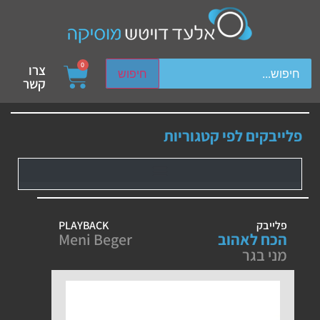
ch device users, explore by touch or with swipe gestures.
0
צרו
חיפוש
קשר
פלייבקים לפי קטגוריות
פלייבק
PLAYBACK
הכח לאהוב
Meni Beger
מני בגר