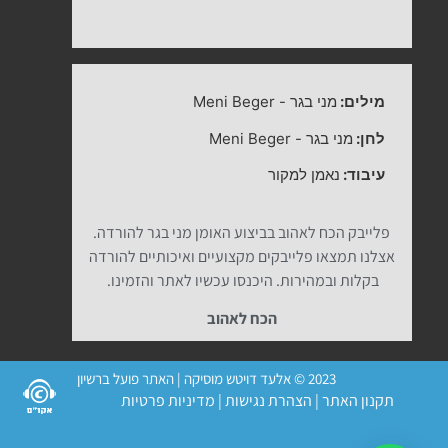
מילים:
מני בגר
-
Meni Beger
לחן:
מני בגר
-
Meni Beger
עיבוד:
נאמן למקור
פלייבק הכח לאהוב בביצוע האומן מני בגר להורדה.
אצלנו תמצאו פלייבקים מקצועיים ואיכותיים להורדה
בקלות ובמהירות. היכנסו עכשיו לאתר והזמינו.
הכח לאהוב
2023 © אלעד דויטש מוסיקה | האתר פועל ברשיון
תקנון האתר
|
הצהרת נגישות
|
מדיניות פרטיות