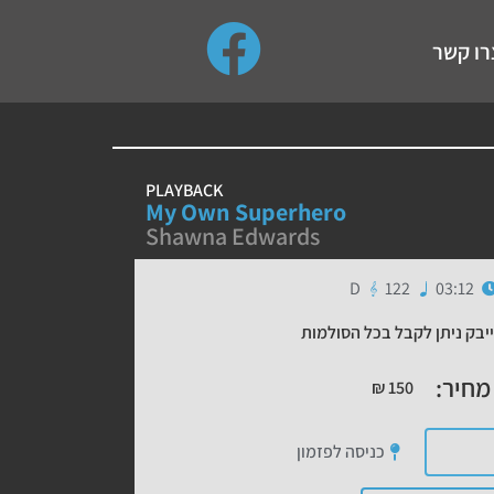
use up and down arrows to review and enter to go to the de
רו קשר
PLAYBACK
My Own Superhero
Shawna Edwards
D
122
03:12
יבק ניתן לקבל בכל הסולמות
מחיר:
₪
150
כניסה לפזמון