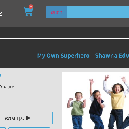
0
sired page. Touch device users, explore by touch or with s
חיפוש
צ
My Own Superhero – Shawna Ed
את הפלי
נגן דוגמא